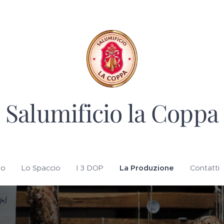
Salumificio la Coppa
mo
Lo Spaccio
I 3 DOP
La Produzione
Contatti