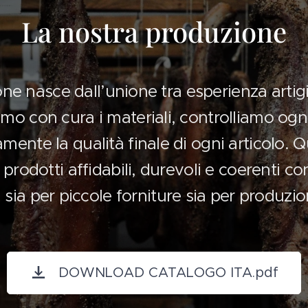
La nostra produzione
ne nasce dall’unione tra esperienza artig
o con cura i materiali, controlliamo ogn
mente la qualità finale di ogni articolo. 
rodotti affidabili, durevoli e coerenti con
i, sia per piccole forniture sia per produzio
DOWNLOAD CATALOGO ITA.pdf